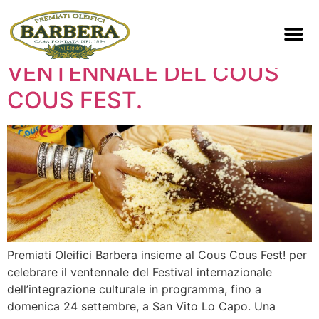
PREMIATI OLEIFICI
BARBERA FESTEGGIA IL
Home 189
Zero Pe
VENTENNALE DEL COUS
COUS FEST.
Premiati Oleifici Barbera insieme al Cous Cous Fest! per
celebrare il ventennale del Festival internazionale
dell’integrazione culturale in programma, fino a
domenica 24 settembre, a San Vito Lo Capo. Una