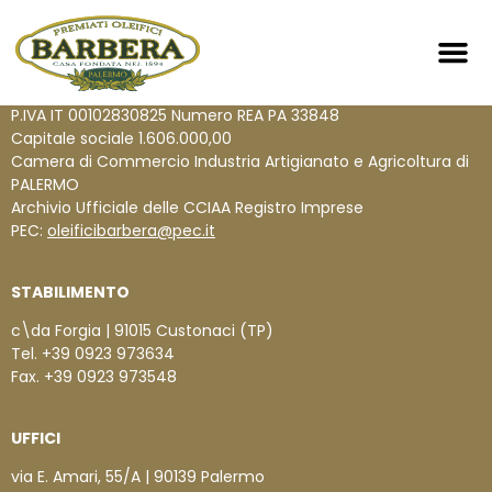
Home 189
Zero Pe
© 2024
MANFREDI BARBERA & FIGLI S.P.A.
P.IVA IT 00102830825 Numero REA PA 33848
Capitale sociale 1.606.000,00
Camera di Commercio Industria Artigianato e Agricoltura di
PALERMO
Archivio Ufficiale delle CCIAA Registro Imprese
PEC:
oleificibarbera@pec.it
STABILIMENTO
c\da Forgia | 91015 Custonaci (TP)
Tel. +39 0923 973634
Fax. +39 0923 973548
UFFICI
via E. Amari, 55/A | 90139 Palermo