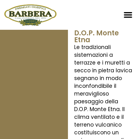
MADRE
Home 189
Zero Pe
MONTAGNA
D.O.P. Monte
Etna
Le tradizionali
sistemazioni a
terrazze e i muretti a
secco in pietra lavica
segnano in modo
inconfondibile il
meraviglioso
paesaggio della
D.O.P. Monte Etna. Il
clima ventilato e il
terreno vulcanico
costituiscono un