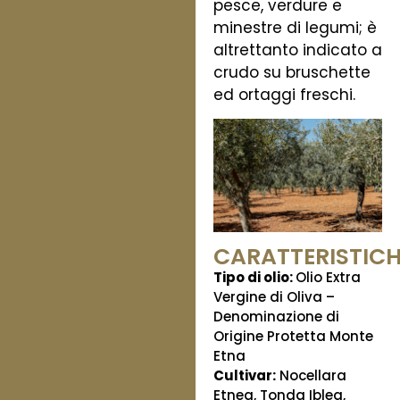
pesce, verdure e
minestre di legumi; è
altrettanto indicato a
crudo su bruschette
ed ortaggi freschi.
CARATTERISTICH
Tipo di olio:
Olio Extra
Vergine di Oliva –
Denominazione di
Origine Protetta Monte
Etna
Cultivar:
Nocellara
Etnea, Tonda Iblea,