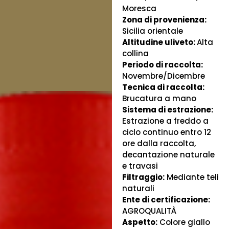
Moresca
Zona di provenienza:
Sicilia orientale
Altitudine uliveto:
Alta
collina
Periodo di raccolta:
Novembre/Dicembre
Tecnica di raccolta:
Brucatura a mano
Sistema di estrazione:
Estrazione a freddo a
ciclo continuo entro 12
ore dalla raccolta,
decantazione naturale
e travasi
Filtraggio:
Mediante teli
naturali
Ente di certificazione:
AGROQUALITÀ
Aspetto:
Colore giallo